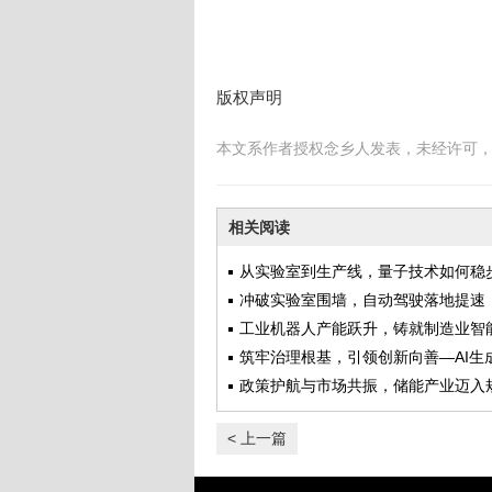
版权声明
本文系作者授权念乡人发表，未经许可
相关阅读
从实验室到生产线，量子技术如何稳
产业化新纪元
冲破实验室围墙，自动驾驶落地提速
开放更多道路测试场景构建真实考场
工业机器人产能跃升，铸就制造业智
型的钢铁脊梁
筑牢治理根基，引领创新向善—AI生
监管持续强化 规范行业健康发展
政策护航与市场共振，储能产业迈入
发展黄金期
< 上一篇