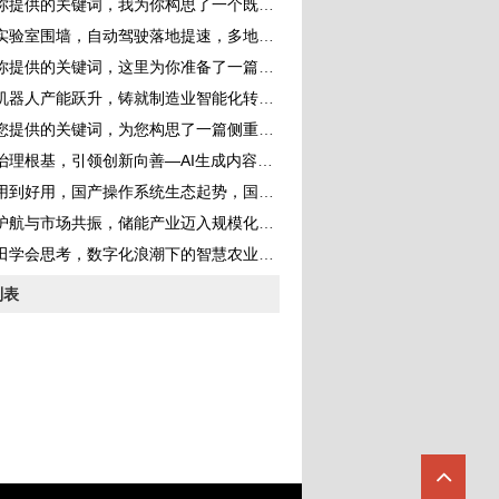
的关键词，我为你构思了一个既体现新闻性又具有深度的标题，并完成了一篇完整的文章
室围墙，自动驾驶落地提速，多地开放更多道路测试场景构建真实考场
提供的关键词，这里为你准备了一篇深度分析文章
器人产能跃升，铸就制造业智能化转型的钢铁脊梁
供的关键词，为您构思了一篇侧重于产业分析与能源转型的深度文章
根基，引领创新向善—AI生成内容监管持续强化 规范行业健康发展
到好用，国产操作系统生态起势，国产化替代步入快车道
航与市场共振，储能产业迈入规模化发展黄金期
田学会思考，数字化浪潮下的智慧农业革命
列表