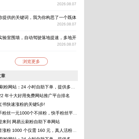
2026.08.07
你提供的关键词，我为你构思了一个既体现新闻性又具有深度的标题，并
2026.08.07
实验室围墙，自动驾驶落地提速，多地开放更多道路测试场景构建真实考
2026.08.07
浏览更多
文章
刷粉网站：24 小时自助下单，提供多种 QQ 业务服务，助你成为网红
022 年十大好用免费网站推广平台排名
红书快速涨粉的关键5步!
一元1000个不掉粉，快手粉丝平台 网站免费，小白进来看看，教你如何快速涨粉1000，其实很简单！
迎来到 网易云刷粉自助下单网站
涨粉 1000 个仅需 160 元，真人活粉助力账号价值提升