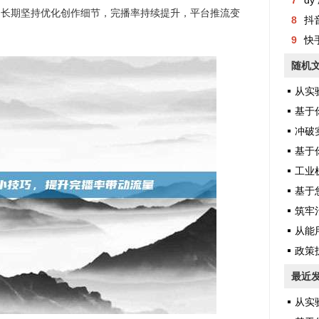
7
dy 
。长期坚持优化创作细节，完播率持续提升，平台推流变
8
抖
9
快
随机
从实验
基于你提供
冲破实验
基于你
工业机
基于您提
筑牢治理
从能用
政策护
最近
从实验