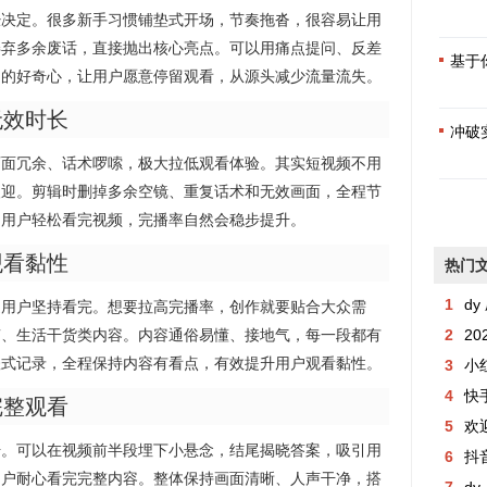
经决定。很多新手习惯铺垫式开场，节奏拖沓，很容易让用
摒弃多余废话，直接抛出核心亮点。可以用痛点提问、反差
基于
户的好奇心，让用户愿意停留观看，从源头减少流量流失。
无效时长
冲破
画面冗余、话术啰嗦，极大拉低观看体验。其实短视频不用
欢迎。剪辑时删掉多余空镜、重复话术和无效画面，全程节
，用户轻松看完视频，完播率自然会稳步提升。
观看黏性
热门
1
dy 
通用户坚持看完。想要拉高完播率，创作就要贴合大众需
南、生活干货类内容。内容通俗易懂、接地气，每一段都有
2
2
账式记录，全程保持内容有看点，有效提升用户观看黏性。
3
小
4
快手粉丝
完整观看
5
欢
升。可以在视频前半段埋下小悬念，结尾揭晓答案，吸引用
6
抖音
用户耐心看完完整内容。整体保持画面清晰、人声干净，搭