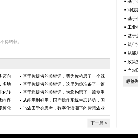
基于你提供
冲破实验
基于你
工业机
基于您提
，不得转载。
筑牢治理
从能用
政策护
当农
步迈向
基于你提供的关键词，我为你构思了一个既
标签
，多地
体现新闻性又具有深度的标题，并完成了一
基于你提供的关键词，这里为你准备了一篇
能化转
篇完整的文章
深度分析文章
基于您提供的关键词，为您构思了一篇侧重
成内容
于产业分析与能源转型的深度文章
从能用到好用，国产操作系统生态起势，国
规模化
产化替代步入快车道
当农田学会思考，数字化浪潮下的智慧农业
革命
下一篇 >