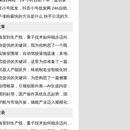
刷粉网站：24 小时自助下单，提供多种 QQ 业务服务，助你成为网红
音小号批发，抖音小号批发网 24h自助发卡？
手涨粉最快的方法是什么 快手引流的方法是什么
文章
室到生产线，量子技术如何稳步迈向产业化新纪元
的关键词，我为你构思了一个既体现新闻性又具有深度的标题，并完成了一篇完整的文章
室围墙，自动驾驶落地提速，多地开放更多道路测试场景构建真实考场
提供的关键词，这里为你准备了一篇深度分析文章
器人产能跃升，铸就制造业智能化转型的钢铁脊梁
供的关键词，为您构思了一篇侧重于产业分析与能源转型的深度文章
根基，引领创新向善—AI生成内容监管持续强化 规范行业健康发展
到好用，国产操作系统生态起势，国产化替代步入快车道
航与市场共振，储能产业迈入规模化发展黄金期
发表
室到生产线，量子技术如何稳步迈向产业化新纪元