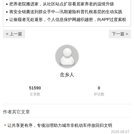
把养老院搬进家，从社区站点扩容看居家养老的温情升级
将安全锦囊送到群众手中—汛期避险科普扎根基层的生动实践
让偷窥者无处遁形，个人信息保护网越织越密，向APP过度索权
说不
< 上一篇
下一篇 >
念乡人
51590
0
文章数
评论数
作者其它文章
让共享更有序，专项治理助力城市非机动车停放回归文明
2026.08.07