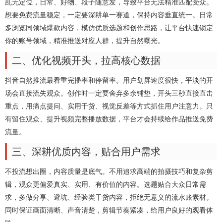
乱无定位，日常、好物、段子随意发，导致平台无法精准匹配受众。
想要免费流量稳定，一定要深耕单一赛道，保持内容垂直统一。日常
多浏览同领域爆款内容，模仿优质选题和创作思路，让平台快速锁定
你的账号领域，精准推送对应人群，提升自然曝光。
二、优化视频开头，拉高核心数据
抖音自然推流最看重完播率和停留率。用户划屏速度很快，平淡的开
场会直接流失观众。创作时一定要舍弃多余铺垫，开头三秒直接直击
重点，用痛点提问、实用干货、视觉反差等方式抓住用户注意力。只
有留住观众、提升视频完整播放数据，平台才会持续给作品推送免费
流量。
三、深耕优质内容，贴合用户需求
不投流想出圈，内容质量是底气。不用追求高端的拍摄技巧和复杂剪
辑，观众更偏爱真实、实用、有价值的内容。选题贴合大众日常需
求，多做分享、避坑、经验类干货内容，拒绝无意义的流水账素材。
同时保证画面清晰、声音清楚，剪辑节奏紧凑，给用户良好的观看体