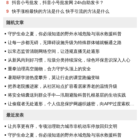
8
抖音小号批发，抖音小号批发网 24h自助发卡？
9
快手涨粉最快的方法是什么 快手引流的方法是什么
随机文章
守护生命之夏，你必须知道的野外水域危险与溺水救援科普
让每一步都无碍，无障碍设施升级为特殊群体铺就畅通之路
以常态监管清朗网络空间，让违规直播无处遁形
从新风尚到好习惯，垃圾分类持续深化，绿色环保意识深入人心
重拳治理高空抛物，合力守护头顶上的安全
暑期研学游热度攀升，莫让行走的课堂跑偏变味
把养老院搬进家，从社区站点扩容看居家养老的温情升级
将安全锦囊送到群众手中—汛期避险科普扎根基层的生动实践
让偷窥者无处遁形，个人信息保护网越织越密，向APP过度索权说不
最近发表
让共享更有序，专项治理助力城市非机动车停放回归文明
守护生命之夏，你必须知道的野外水域危险与溺水救援科普